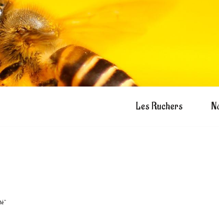
Les Ruchers
N
té”