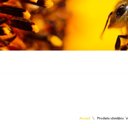
Aller
au
contenu
Accueil
\
Produits identifiés “é